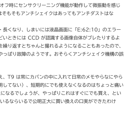
オンオフ時にセンサクリーニング機能が動作して微振動を感じ
にはそもそもアンチシェイクはあってもアンチダストはな
長くなり、しまいには液晶画面に「E:62:10」のエラー
いときには CCD が認識する画像自体がブレたりするよ
フを繰り返すとちゃんと撮れるようになることもあったので、
やっぱり故障のようです。おそらくアンチシェイク機構の誤
え、T9 は常にカバンの中に入れて日常のメモやらなにやら
用してない）、短期的にでも使えなくなるのはちょっと痛い
象になるでしょうが、やっぱりこれはすぐにでも買え、とい
ているならいるで公明正大に買い換えの口実ができたわけ