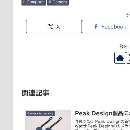
Compact
Camera
X
Facebook
Bを
関連記事
Peak Design製
Camera Accessory
写真で見る Peak Desig
WatchPeak Design