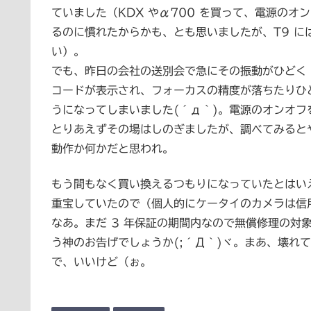
ていました（KDX やα700 を買って、電源の
るのに慣れたからかも、とも思いましたが、T9 
い）。
でも、昨日の会社の送別会で急にその振動がひどく・
コードが表示され、フォーカスの精度が落ちたりひど
うになってしまいました(´д｀)。電源のオンオ
とりあえずその場はしのぎましたが、調べてみると
動作か何かだと思われ。
もう間もなく買い換えるつもりになっていたとはい
重宝していたので（個人的にケータイのカメラは信
なあ。まだ 3 年保証の期間内なので無償修理の対
う神のお告げでしょうか(;´Д｀)ヾ。まあ、壊れ
で、いいけど（ぉ。