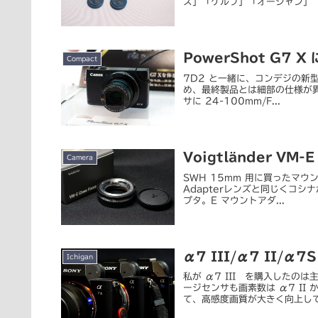
ス」「ケルプ」「オーシャン」「ア
PowerShot G7 
Compact
7D2 と一緒に、コンデジの新型
め、最終製品とは細部の仕様が異なる
サに 24-100mm/F...
Voigtländer VM-E
Camera
SWH 15mm 用に買ったマウントア
Adapterレンズと同じくコ
プタ。E マウントアダ...
α7 III/α7 II/
Ichigan
私が α7 III を購入したの
ージセンサも画素数は α7 II
て、高感度画質が大きく向上してい