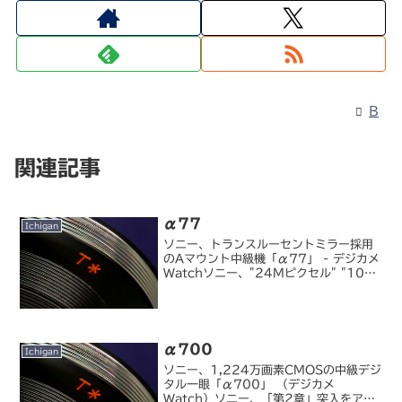
B
関連記事
α77
Ichigan
ソニー、トランスルーセントミラー採用
のAマウント中級機「α77」 - デジカメ
Watchソニー、"24Mピクセル" "10コ
マ/秒"のエントリークラス「α65」 -
デジカメWatchソニー、全域F2.8のデ
ジタル専用標準ズーム「DT 16...
α700
Ichigan
ソニー、1,224万画素CMOSの中級デジ
タル一眼「α700」 （デジカメ
Watch）ソニー、「第2章」突入をアピ