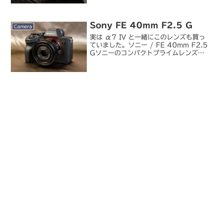
なコラム。古いカメラが指し示す未来
（ITmedia：-コデラ的-Slow-Life-）
中古カメラ、店選びと買い物の作法
Sony FE 40mm F2.5 G
（ITme...
Camera
実は α7 IV と一緒にこのレンズも買っ
ていました。ソニー / FE 40mm F2.5
Gソニーのコンパクトプライムレンズ三
兄弟のうち FE 40mm F2.5 G です。
ミラーレス主体の撮影スタイルに切り換
えてから重量級のレンズの稼動...