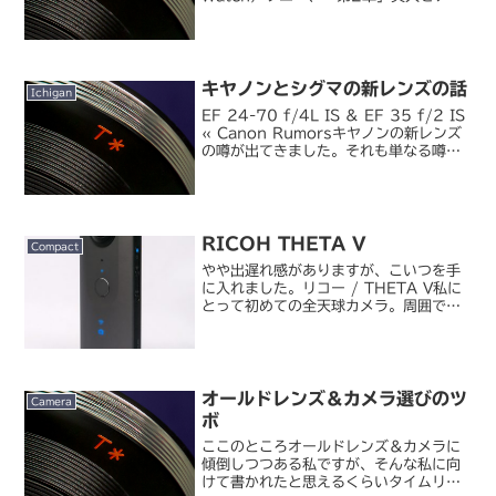
ールしたα700発表会 （デジカメ
Watch）αマウントのある意味「本命」
とも言えるボディがようやく登場。ソニ
ーブランド以...
キヤノンとシグマの新レンズの話
Ichigan
EF 24-70 f/4L IS & EF 35 f/2 IS
« Canon Rumorsキヤノンの新レンズ
の噂が出てきました。それも単なる噂じ
ゃなくて製品画像つきのスペック情報。
コラでなければこれはほぼ確定情報とみ
ていいんじゃないでしょ...
RICOH THETA V
Compact
やや出遅れ感がありますが、こいつを手
に入れました。リコー / THETA V私に
とって初めての全天球カメラ。周囲では
初代 THETA の頃から使っている人が何
人かいて、実物も見せてもらったことが
あるんですが、今までの機種は解像感的
に今ひとつ...
オールドレンズ＆カメラ選びのツ
Camera
ボ
ここのところオールドレンズ＆カメラに
傾倒しつつある私ですが、そんな私に向
けて書かれたと思えるくらいタイムリー