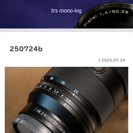
b's mono-log
250724b
2025.07.24