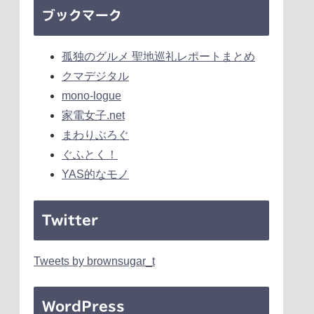
ブックマーク
孤独のグルメ 聖地巡礼レポートまとめ
クマデジタル
mono-logue
家電女子.net
まわりぶろぐ
ぐふとく！
YAS的なモノ
Twitter
Tweets by brownsugar_t
WordPress