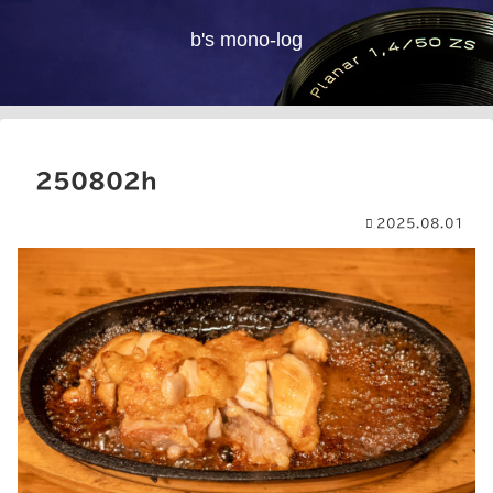
b's mono-log
250802h
2025.08.01