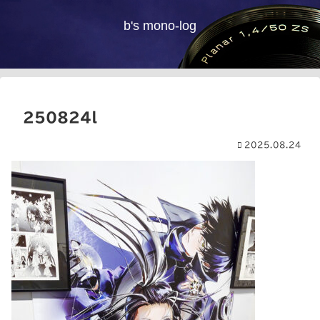
b's mono-log
250824l
2025.08.24