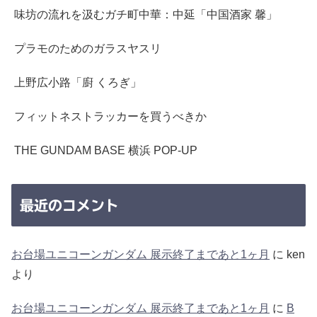
味坊の流れを汲むガチ町中華：中延「中国酒家 馨」
プラモのためのガラスヤスリ
上野広小路「廚 くろぎ」
フィットネストラッカーを買うべきか
THE GUNDAM BASE 横浜 POP-UP
最近のコメント
お台場ユニコーンガンダム 展示終了まであと1ヶ月
に
ken
より
お台場ユニコーンガンダム 展示終了まであと1ヶ月
に
B