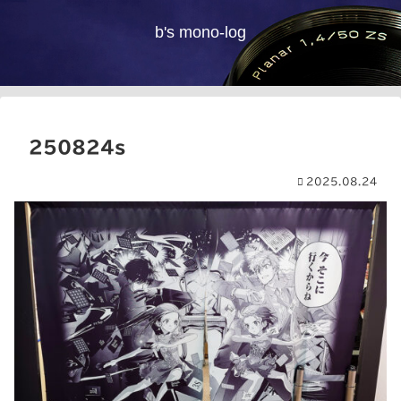
b's mono-log
250824s
2025.08.24