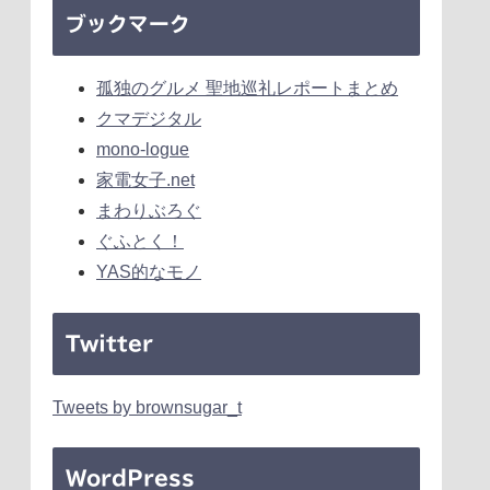
ブックマーク
孤独のグルメ 聖地巡礼レポートまとめ
クマデジタル
mono-logue
家電女子.net
まわりぶろぐ
ぐふとく！
YAS的なモノ
Twitter
Tweets by brownsugar_t
WordPress