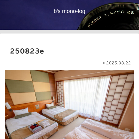
b's mono-log
250823e
2025.08.22