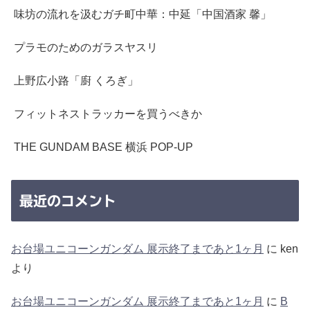
味坊の流れを汲むガチ町中華：中延「中国酒家 馨」
プラモのためのガラスヤスリ
上野広小路「廚 くろぎ」
フィットネストラッカーを買うべきか
THE GUNDAM BASE 横浜 POP-UP
最近のコメント
お台場ユニコーンガンダム 展示終了まであと1ヶ月
に
ken
より
お台場ユニコーンガンダム 展示終了まであと1ヶ月
に
B