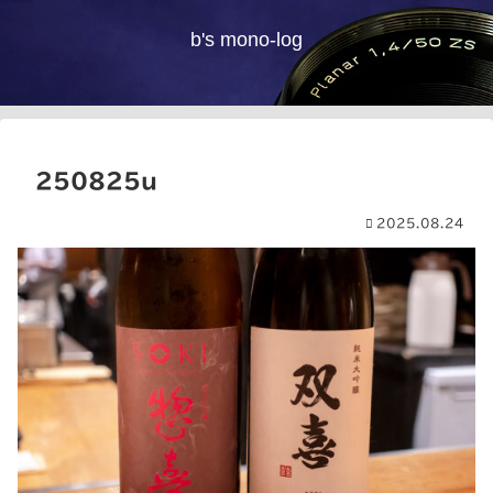
b's mono-log
250825u
2025.08.24