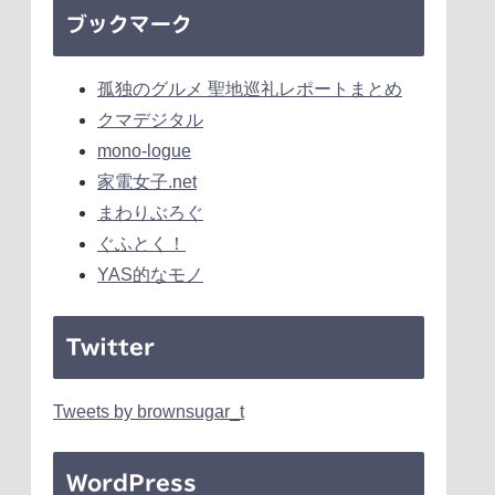
ブックマーク
孤独のグルメ 聖地巡礼レポートまとめ
クマデジタル
mono-logue
家電女子.net
まわりぶろぐ
ぐふとく！
YAS的なモノ
Twitter
Tweets by brownsugar_t
WordPress