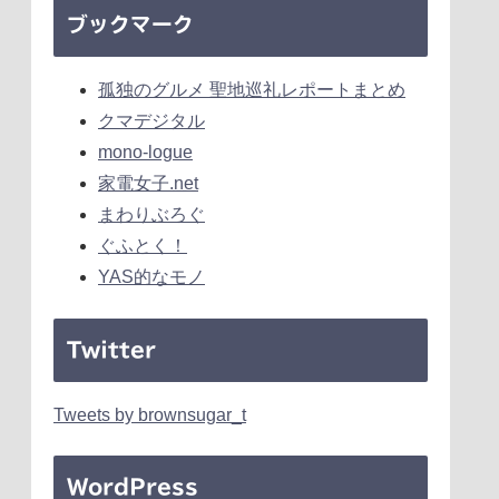
ブックマーク
孤独のグルメ 聖地巡礼レポートまとめ
クマデジタル
mono-logue
家電女子.net
まわりぶろぐ
ぐふとく！
YAS的なモノ
Twitter
Tweets by brownsugar_t
WordPress