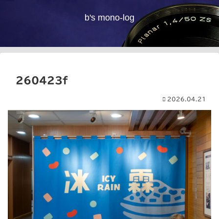
b's mono-log
260423f
2026.04.21