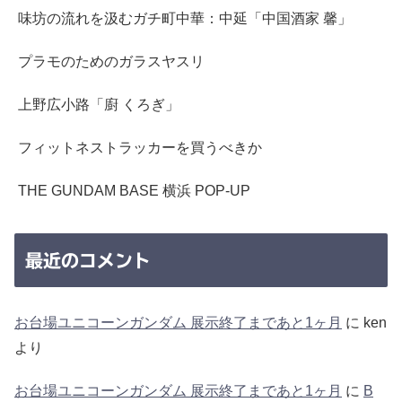
味坊の流れを汲むガチ町中華：中延「中国酒家 馨」
プラモのためのガラスヤスリ
上野広小路「廚 くろぎ」
フィットネストラッカーを買うべきか
THE GUNDAM BASE 横浜 POP-UP
最近のコメント
お台場ユニコーンガンダム 展示終了まであと1ヶ月
に
ken
より
お台場ユニコーンガンダム 展示終了まであと1ヶ月
に
B