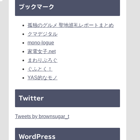
ブックマーク
孤独のグルメ 聖地巡礼レポートまとめ
クマデジタル
mono-logue
家電女子.net
まわりぶろぐ
ぐふとく！
YAS的なモノ
Twitter
Tweets by brownsugar_t
WordPress