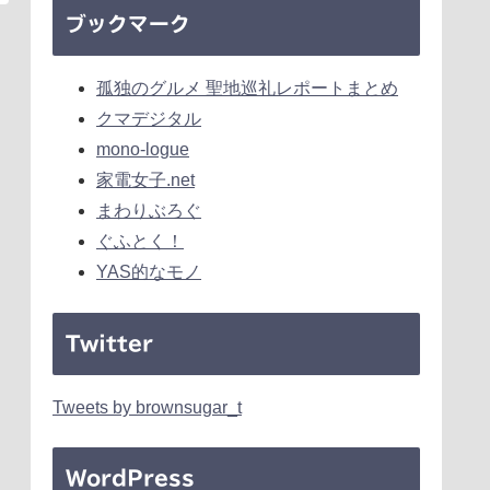
ブックマーク
孤独のグルメ 聖地巡礼レポートまとめ
クマデジタル
mono-logue
家電女子.net
まわりぶろぐ
ぐふとく！
YAS的なモノ
Twitter
Tweets by brownsugar_t
WordPress