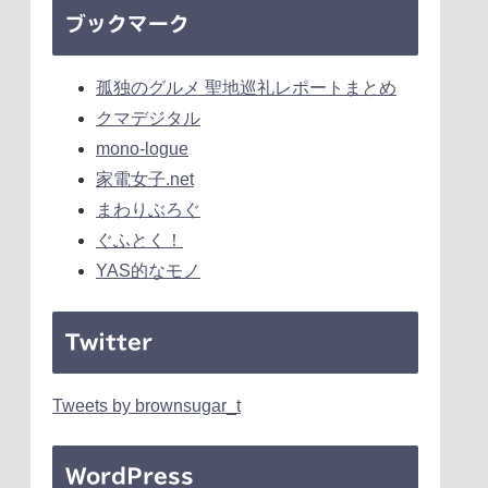
ブックマーク
孤独のグルメ 聖地巡礼レポートまとめ
クマデジタル
mono-logue
家電女子.net
まわりぶろぐ
ぐふとく！
YAS的なモノ
Twitter
Tweets by brownsugar_t
WordPress