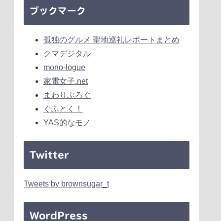
ブックマーク
孤独のグルメ 聖地巡礼レポートまとめ
クマデジタル
mono-logue
家電女子.net
まわりぶろぐ
ぐふとく！
YAS的なモノ
Twitter
Tweets by brownsugar_t
WordPress