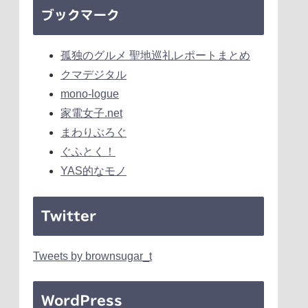
ブックマーク
孤独のグルメ 聖地巡礼レポートまとめ
クマデジタル
mono-logue
家電女子.net
まわりぶろぐ
ぐふとく！
YAS的なモノ
Twitter
Tweets by brownsugar_t
WordPress