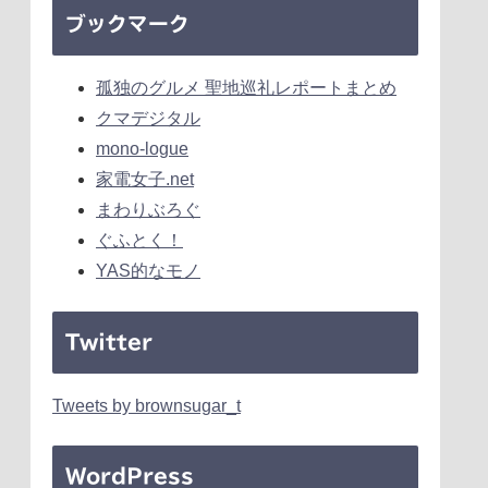
ブックマーク
孤独のグルメ 聖地巡礼レポートまとめ
クマデジタル
mono-logue
家電女子.net
まわりぶろぐ
ぐふとく！
YAS的なモノ
Twitter
Tweets by brownsugar_t
WordPress