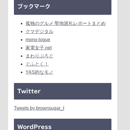
ブックマーク
孤独のグルメ 聖地巡礼レポートまとめ
クマデジタル
mono-logue
家電女子.net
まわりぶろぐ
ぐふとく！
YAS的なモノ
Twitter
Tweets by brownsugar_t
WordPress