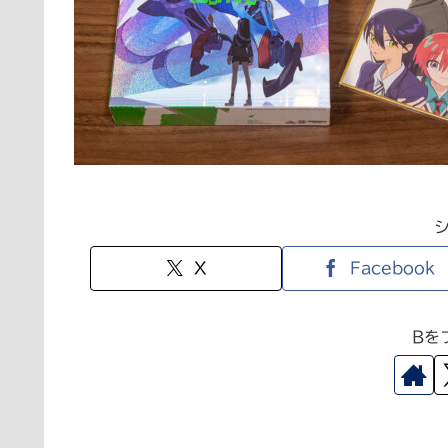
X
Facebook
Bを