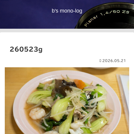
b's mono-log
260523g
2026.05.21