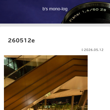
b's mono-log
260512e
2026.05.12