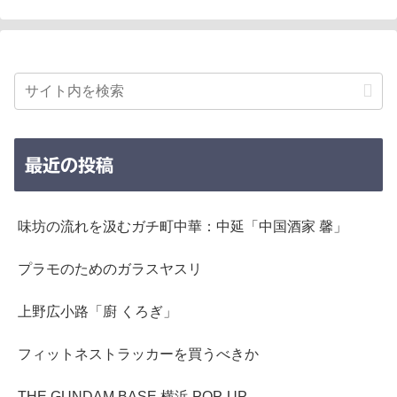
最近の投稿
味坊の流れを汲むガチ町中華：中延「中国酒家 馨」
プラモのためのガラスヤスリ
上野広小路「廚 くろぎ」
フィットネストラッカーを買うべきか
THE GUNDAM BASE 横浜 POP-UP