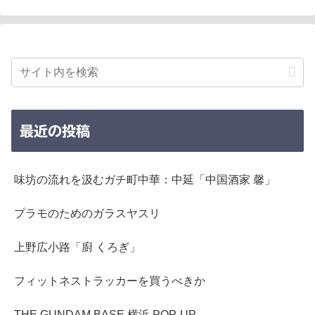
最近の投稿
味坊の流れを汲むガチ町中華：中延「中国酒家 馨」
プラモのためのガラスヤスリ
上野広小路「廚 くろぎ」
フィットネストラッカーを買うべきか
THE GUNDAM BASE 横浜 POP-UP