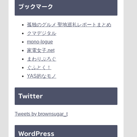
ブックマーク
孤独のグルメ 聖地巡礼レポートまとめ
クマデジタル
mono-logue
家電女子.net
まわりぶろぐ
ぐふとく！
YAS的なモノ
Twitter
Tweets by brownsugar_t
WordPress