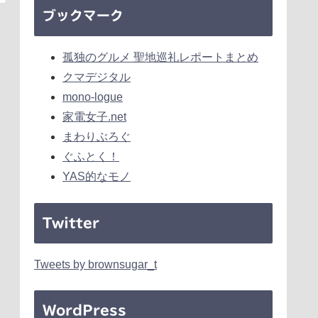
ブックマーク
孤独のグルメ 聖地巡礼レポートまとめ
クマデジタル
mono-logue
家電女子.net
まわりぶろぐ
ぐふとく！
YAS的なモノ
Twitter
Tweets by brownsugar_t
WordPress