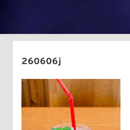
260606j