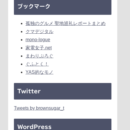
ブックマーク
孤独のグルメ 聖地巡礼レポートまとめ
クマデジタル
mono-logue
家電女子.net
まわりぶろぐ
ぐふとく！
YAS的なモノ
Twitter
Tweets by brownsugar_t
WordPress