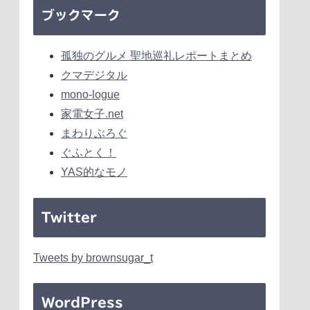
ブックマーク
孤独のグルメ 聖地巡礼レポートまとめ
クマデジタル
mono-logue
家電女子.net
まわりぶろぐ
ぐふとく！
YAS的なモノ
Twitter
Tweets by brownsugar_t
WordPress