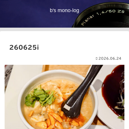
b's mono-log
260625i
2026.06.24