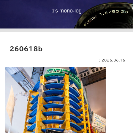
b's mono-log
260618b
2026.06.16