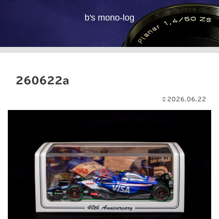
b's mono-log
260622a
2026.06.22