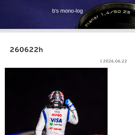
b's mono-log
260622h
2026.06.22