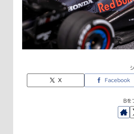
X
Facebook
Bを