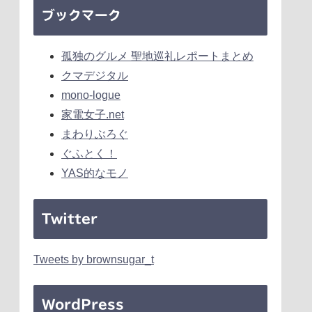
ブックマーク
孤独のグルメ 聖地巡礼レポートまとめ
クマデジタル
mono-logue
家電女子.net
まわりぶろぐ
ぐふとく！
YAS的なモノ
Twitter
Tweets by brownsugar_t
WordPress