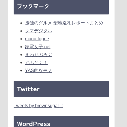
ブックマーク
孤独のグルメ 聖地巡礼レポートまとめ
クマデジタル
mono-logue
家電女子.net
まわりぶろぐ
ぐふとく！
YAS的なモノ
Twitter
Tweets by brownsugar_t
WordPress