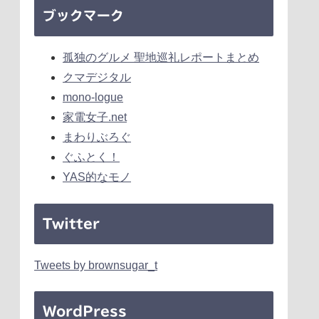
ブックマーク
孤独のグルメ 聖地巡礼レポートまとめ
クマデジタル
mono-logue
家電女子.net
まわりぶろぐ
ぐふとく！
YAS的なモノ
Twitter
Tweets by brownsugar_t
WordPress