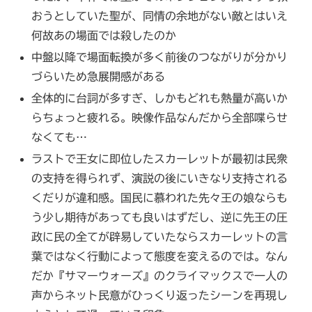
おうとしていた聖が、同情の余地がない敵とはいえ
何故あの場面では殺したのか
中盤以降で場面転換が多く前後のつながりが分かり
づらいため急展開感がある
全体的に台詞が多すぎ、しかもどれも熱量が高いか
らちょっと疲れる。映像作品なんだから全部喋らせ
なくても…
ラストで王女に即位したスカーレットが最初は民衆
の支持を得られず、演説の後にいきなり支持される
くだりが違和感。国民に慕われた先々王の娘ならも
う少し期待があっても良いはずだし、逆に先王の圧
政に民の全てが辟易していたならスカーレットの言
葉ではなく行動によって態度を変えるのでは。なん
だか『サマーウォーズ』のクライマックスで一人の
声からネット民意がひっくり返ったシーンを再現し