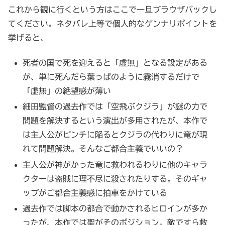
これから観に行くという方はここで一旦ブラウザバックし
てください。ネタバレ上等で個人的なゲンナリポイントを
挙げると、
死者の国で死を迎えると「虚無」となる設定がある
が、単に死んだら葉っぱのように霧消するだけで
「虚無」の絶望感が薄い
細田監督の過去作では「空飛ぶクジラ」が謎の力で
問題を解決するという演出が多用されたが、本作で
は主人公がピンチに陥るとクジラの代わりに竜が現
れて問題解決。そんなご都合主義でいいの？
主人公が神がかった竜に救われるわりに他のキャラ
クターは盗賊に理不尽に殺されたりする。そのギャ
ップがご都合主義感に拍車をかけている
過去作では脚本の都合で動かされるヒロインが多か
ったが、本作では聖がそのポジション。敵ですら救