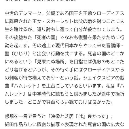
中世のデンマーク。父親である国王を王弟クローディアス
に謀殺された王女・スカーレットは父の敵を討つことに人
生を賭けるが、返り討ちに遭って自分が殺されてしまう。
その後堕ちた「死者の国」でなおも復讐を果たすために行
動を起こす。その途上で現代日本からやって来た看護師・
聖（ひじり）と出会い行動を共にする。死者の国のどこか
にあるという「見果てぬ場所」を目指せば仇敵のもとにた
どり着けるというが、その行く手にはクローディアスから
の刺客が待ち構えており…という話。シェイクスピアの戯
曲『ハムレット』を土台にしているといいます。私は『ハ
ムレット』は中学時代に読もうと試みましたが途中で挫折
しました…どこかで舞台くらい観ておけば良かった。
感想を一言で言うと「映像と芝居『は』良かった」。
細田作品らしい緻密な描写で表現された死者の国の広大な