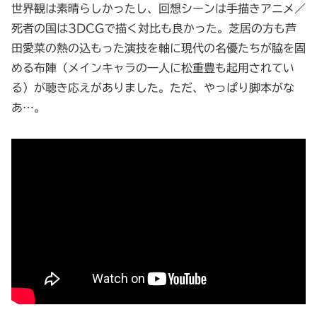
世界観は素晴らしかったし、回想シーンは手描きアニメ／
死者の国は3DCGで描く対比も良かった。芝居の方も芦
田愛菜の熱の込もった演技を軸に現代の名優たちが脇を固
める布陣（メインキャラの一人に松重豊も起用されてい
る）が聴き応えがありました。ただ、やっぱり脚本がな
あ…。