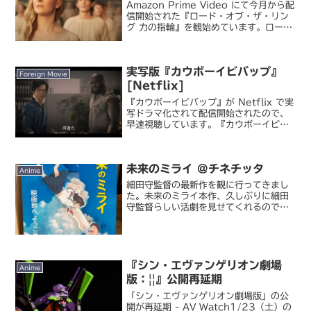
Amazon Prime Video にて今月から配
信開始された『ロード・オブ・ザ・リン
グ 力の指輪』を観始めています。ロー
ド・オブ・ザ・リング 力の指輪ピータ
ー・ジャクソン監督で過去に映画化され
た『ロード・オブ・ザ・リング』および
実写版『カウボーイビバップ』
『ホビッ...
Foreign Movie
[Netflix]
『カウボーイビバップ』が Netflix で実
写ドラマ化されて配信開始されたので、
早速視聴しています。『カウボーイビバ
ップ』は 1998 年に放送されたテレビ
アニメで、今でも根強いファンを抱える
名作。ルパン三世的なハードボイルドな
未来のミライ @チネチッタ
作風、ディ...
Anime
細田守監督の最新作を観に行ってきまし
た。未来のミライ本作、久しぶりに細田
守監督らしい活劇を見せてくれるのでは
という期待がありました。映画のキービ
ジュアルが『時をかける少女』とほぼ同
じ構図・背景の雲使いで、それ以外の作
品は主人公がドーンと正面...
『シン・エヴァンゲリオン劇場
Anime
版：||』公開再延期
「シン・エヴァンゲリオン劇場版」の公
開が再延期 - AV Watch1/23（土）の