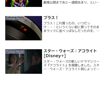
劇場公開まであと一週間あまり、という
タイミングで『シン・エヴァンゲリオン
劇場版：||』の公開が再度延期されること
が発表されました。1/8～2/7（予定）
ブラス！
の国...
Foreign Movie
ブラス！これ買ったの、いつだっ
け・・・というくらい前に買ってそのま
まラックに並べっぱなしだったのを、よ
うやく観ました。ユアン・マクレガー、
若っ。閉鎖寸前の炭坑で、自分たちが働
く炭坑と音楽（ブラスバンド）を誇りに
生きる労働者たちの物語。登場人...
スター・ウォーズ：アコライト
Foreign Movie
[Disney+]
スター・ウォーズの新しいドラマシリー
ズ『アコライト』を視聴しました。スタ
ー・ウォーズ：アコライト例によって全
話分の配信が完了したところで
Disney+ に課金して一気見。時代設定
は Episode I「ファントム・メナス」の
百年前。ジェダ...