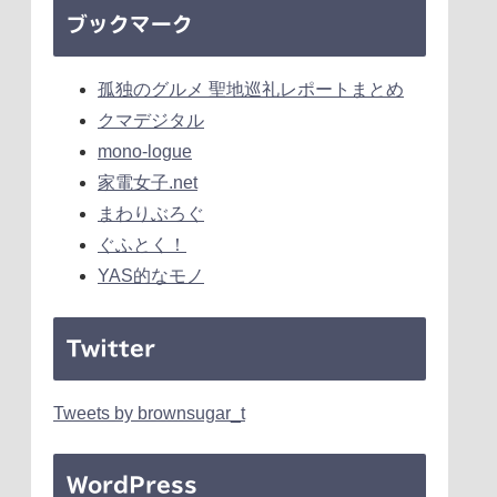
ブックマーク
孤独のグルメ 聖地巡礼レポートまとめ
クマデジタル
mono-logue
家電女子.net
まわりぶろぐ
ぐふとく！
YAS的なモノ
Twitter
Tweets by brownsugar_t
WordPress