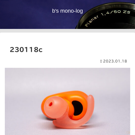
b's mono-log
230118c
2023.01.18