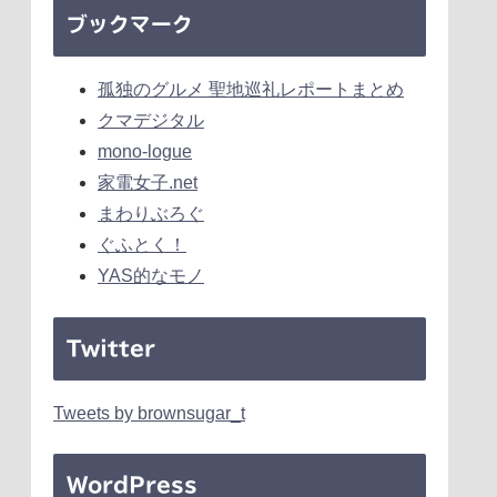
ブックマーク
孤独のグルメ 聖地巡礼レポートまとめ
クマデジタル
mono-logue
家電女子.net
まわりぶろぐ
ぐふとく！
YAS的なモノ
Twitter
Tweets by brownsugar_t
WordPress