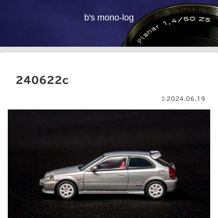
b's mono-log
240622c
2024.06.19