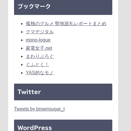
ブックマーク
孤独のグルメ 聖地巡礼レポートまとめ
クマデジタル
mono-logue
家電女子.net
まわりぶろぐ
ぐふとく！
YAS的なモノ
Twitter
Tweets by brownsugar_t
WordPress