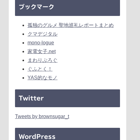
ブックマーク
孤独のグルメ 聖地巡礼レポートまとめ
クマデジタル
mono-logue
家電女子.net
まわりぶろぐ
ぐふとく！
YAS的なモノ
Twitter
Tweets by brownsugar_t
WordPress