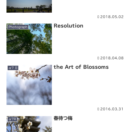
2018.05.02
Resolution
Photograph
2018.04.08
the Art of Blossoms
α7 II
2016.03.31
春待つ梅
α7R