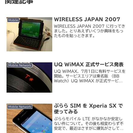
関連記事
WIRELESS JAPAN 2007
Mobile
WIRELESS JAPAN 2007 に行ってき
ました。とりあえずいくつか興味をもっ
たものを貼っときます。
UQ WiMAX 正式サービス発表
Mobile Network
UQ WiMAX、7月1日に有料サービスを
開始。サービスエリアは東名阪 （BB
Watch）UQ WiMAX が正式サービス
を発表しました。既に試験サービスに参
加している私としては、特に目新しい情
報もなく（MVNO も試験サービス端末
じゃ加...
ぷらら SIM を Xperia SX で
Mobile Network
使ってみる
ぷららモバイル LTE がなかなか安定し
ない件について。その後も相変わらず不
安定で、最近はさすがに嫌気がさしてこ