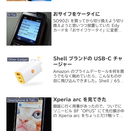
こ一ヶ月くらいほとんど使わなくなって
いました。でも無駄に料金だけ払い続け
るのももったいないし、もう少し工夫し
おサイフをケータイに
てみてダメなら容量無...
K-Tai
SO902i を買ってから切り換えよう切り
換えようと思いつつ放置していた Edy
カードを「おサイフケータイ」に変更。
今までも am/pm とかでよく Edy を使
っていたんですが、最近周りでおサイフ
ケータイに切り換えている人が多くなっ
てき...
Shell ブランドの USB-C チャ
Other Gadget
ージャー
Amazon のプライムデーセールを何を買
うでもなく眺めていたら、こんなものが
目に飛び込んできました。Shell / 65W
GaN Fast Charger SWC22Shell の
USB-C チャージャー！そういうのもあ
るのか。She...
Xperia arc を見てきた
Smartphone & Tablet
銀座に行く用事があったので、ついでに
ソニービル 8F "OPUS" にて先行展示中
の Xperia arc をちょっとだけ触ってき
ました。Xperia™ arc | ソニー・エリク
ソンXperia arc。この先行展示イベント
にはかなり力が...