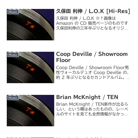
レゾ音源をもうちょっと何か買ってみよ
うと思って漁っていたら、ゴス...
久保田 利伸 / L.O.K [Hi-Res]
Music
久保田 利伸 / L.O.K ※↑画像は
Amazon の CD 販売ページのものです
久保田利伸の三年半ぶりとなるオリジナ
ルアルバムが発売されたので、ハイレゾ
で買って聴いてみました。初めて聴くア
ルバムなのに妙に耳馴染みのある曲が多
い...と...
Coop Deville / Showroom
Music
Floor
Coop Deville / Showroom Floor男
性ヴォーカルデュオ Coop Deville の、
約 2 年ぶりとなるセカンドアルバム。フ
ァーストアルバム "Truth, Lies, and
Relations" が素晴らしい出...
Brian McKnight / TEN
Music
Brian McKnight / TEN新作が出るら
しい、という噂はあったものの、レーベ
ルのサイトを見ても全然情報がなかった
んですが、いつのまにか Universal か
ら Warner に移籍してたらしい(;´Д
｀)ヾ。次第に流行を追わさ...