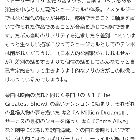
ストーリーは 19 世紀の話ながら、音楽はロック感ある
楽曲を中心とした現代ミュージカルの体系。ノスタルジー
ではなく現代の我々が共感し、感動できることに軸足を置
いて作られた作品であることが音楽を通じて理解できま
す。たぶん当時のリアリティを追求したら差別については
もっと生々しい描写になってミュージカルとしてのテンポ
は削がれただろうし、（日本人的な解釈かもしれません
が）差別の話をするよりも個性の話をしてみんなもっと自
己肯定感を持って生きようよ！的なノリの方がこの映像に
はあっているんでしょうね。
楽曲は映画の流れと同じく幕開けの #1『The
Greatest Show』の高いテンションに始まり、それぞれ
の登場人物の夢を描いた #2『A Million Dreams』、
サーカスの最初のショーを飾った #4『Come Alive』
など劇中に登場した歌曲満載。どの曲も素晴らしいです
が、個人的にはやっぱりバーナムとカーライルが駆け引き