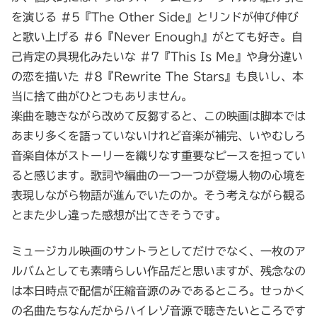
を演じる #5『The Other Side』とリンドが伸び伸び
と歌い上げる #6『Never Enough』がとても好き。自
己肯定の具現化みたいな #7『This Is Me』や身分違い
の恋を描いた #8『Rewrite The Stars』も良いし、本
当に捨て曲がひとつもありません。
楽曲を聴きながら改めて反芻すると、この映画は脚本では
あまり多くを語っていないけれど音楽が補完、いやむしろ
音楽自体がストーリーを織りなす重要なピースを担ってい
ると感じます。歌詞や編曲の一つ一つが登場人物の心境を
表現しながら物語が進んでいたのか。そう考えながら観る
とまた少し違った感想が出てきそうです。
ミュージカル映画のサントラとしてだけでなく、一枚のア
ルバムとしても素晴らしい作品だと思いますが、残念なの
は本日時点で配信が圧縮音源のみであるところ。せっかく
の名曲たちなんだからハイレゾ音源で聴きたいところです