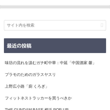
最近の投稿
味坊の流れを汲むガチ町中華：中延「中国酒家 馨」
プラモのためのガラスヤスリ
上野広小路「廚 くろぎ」
フィットネストラッカーを買うべきか
THE GUNDAM BASE 横浜 POP-UP