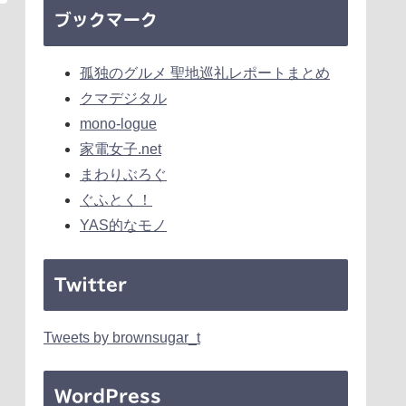
ブックマーク
孤独のグルメ 聖地巡礼レポートまとめ
クマデジタル
mono-logue
家電女子.net
まわりぶろぐ
ぐふとく！
YAS的なモノ
Twitter
Tweets by brownsugar_t
WordPress