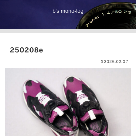
b's mono-log
250208e
2025.02.07