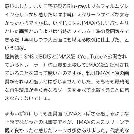
感じました。また自宅で観るBlu-rayよりもフィルムグレ
インをしっかり感じたのは単純にスクリーンサイズが大き
かったからですかね。いずれにせよIMAXらしいパッキリ
とした画質というよりは当時のフィルム上映の雰囲気をで
きるだけ再現しつつ大画面にも堪える映像に仕上げた、と
いう印象。
鑑賞後にSNSでBD版とIMAX版（YouTubeで公開され
ているトレーラー）の画質を比較してIMAX版が批判され
ていることを知って驚いたのですが、私はIMAX上映の画
質がそれほど酷いとは感じませんでした。そもそも最終的
な再生環境が全く異なるソースを並べて比較することに意
味なんてないでしょ。
まあいずれにしても画質面でIMAXっぽさを感じるような
上映でなかったのは事実ですが、IMAXの大スクリーンで
観て良かったと感じたシーンは多数ありました。代表的な