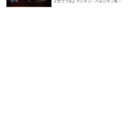
ミゼラブル』でジャン・バルジャンを演
じたヒュー・ジャックマンが主演し、
『ラ・ラ・ランド』のスタッフが手がけ
たミュージカル映画と聞けば期待するな
というほうが無理というもの...