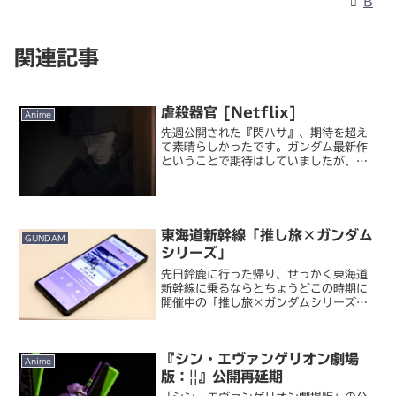
B
関連記事
虐殺器官 [Netflix]
Anime
先週公開された『閃ハサ』、期待を超え
て素晴らしかったです。ガンダム最新作
ということで期待はしていましたが、原
作小説準拠ならスケールが小さいし戦闘
シーンは少ないし何より内容が暗いし…
で不安もあったんですよね。しかし原作
ほぼそのままのシナリオな...
東海道新幹線「推し旅×ガンダム
GUNDAM
シリーズ」
先日鈴鹿に行った帰り、せっかく東海道
新幹線に乗るならとちょうどこの時期に
開催中の「推し旅×ガンダムシリーズ」
の車内限定ラジオを聴いてきました。推
し旅 ＪＲ東海×ガンダムシリーズコラボ
企画「推し旅」は JR 東海が数年前から
『シン・エヴァンゲリオン劇場
実施している企画。...
Anime
版：||』公開再延期