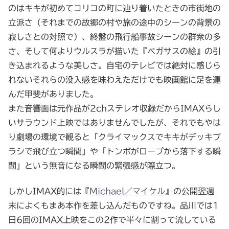
のはキキが初めてコリコの町に辿り着いたときの市街地の
立派さ（それまでの故郷の村や旅の途中のシーンの背景の
寂しさとの対照で）、終盤の飛行船事故シーンの群衆の多
さ、そして何よりウルスラが描いた『ペガサスの絵』の引
き込まれるような美しさ。自宅のテレビでは絶対に感じら
れないそれらの没入感を味わえただけでも映画館に足を運
んだ甲斐がありました。
また音響面は元作品が2chステレオ収録だからIMAXらし
いサラウンド上映ではありませんでしたが、それでもやは
り劇場の環境で観ると「クライマックスでキキがデッキブ
ラシで飛び立つ瞬間」や「トンボがロープから落下する瞬
間」という無音になる瞬間の緊張感が際立つ。
しかしIMAX的には『
Michael／マイケル
』の公開翌週
末によくもまあ本作を差し込んだものですね。品川では1
日6回のIMAX上映をこの2作で半々に割って流している