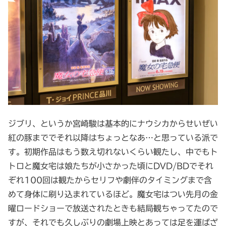
ジブリ、というか宮崎駿は基本的にナウシカからせいぜい
紅の豚まででそれ以降はちょっとなあ…と思っている派で
す。初期作品はもう数え切れないくらい観たし、中でもト
トロと魔女宅は娘たちが小さかった頃にDVD/BDでそれ
ぞれ100回は観たからセリフや劇伴のタイミングまで含
めて身体に刷り込まれているほど。魔女宅はつい先月の金
曜ロードショーで放送されたときも結局観ちゃってたので
すが、それでも久しぶりの劇場上映とあっては足を運ばざ