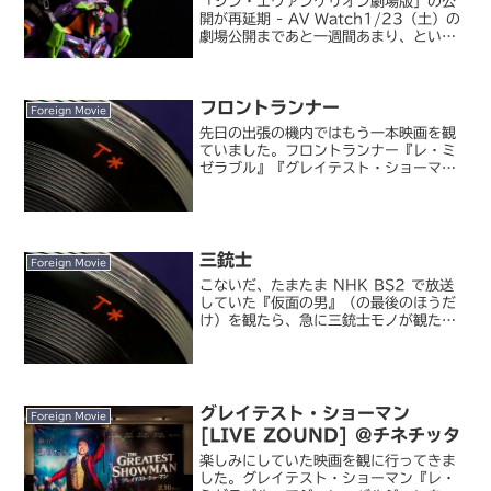
「シン・エヴァンゲリオン劇場版」の公
開が再延期 - AV Watch1/23（土）の
劇場公開まであと一週間あまり、という
タイミングで『シン・エヴァンゲリオン
劇場版：||』の公開が再度延期されること
が発表されました。1/8～2/7（予定）
フロントランナー
の国...
Foreign Movie
先日の出張の機内ではもう一本映画を観
ていました。フロントランナー『レ・ミ
ゼラブル』『グレイテスト・ショーマ
ン』と当たり続きのヒュー・ジャックマ
ン主演映画とくれば気になるじゃないで
すか。しかし前二作と違い今回はミュー
ジカル映画ではなく、史実を...
三銃士
Foreign Movie
こないだ、たまたま NHK BS2 で放送
していた『仮面の男』（の最後のほうだ
け）を観たら、急に三銃士モノが観たく
なって、ライブラリから引っ張りだして
きて鑑賞。三銃士ディズニー（の実写）
映画だけあって、ものすごく分かりやす
いシナリオです。配...
グレイテスト・ショーマン
Foreign Movie
[LIVE ZOUND] @チネチッタ
楽しみにしていた映画を観に行ってきま
した。グレイテスト・ショーマン『レ・